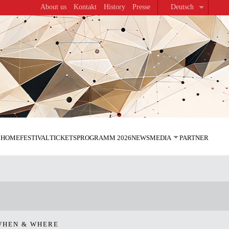
About us
Kontakt
History
Presse
Deutsch
HOME
FESTIVAL
TICKETS
PROGRAMM 2026
NEWS
MEDIA
PARTNER
WHEN & WHERE