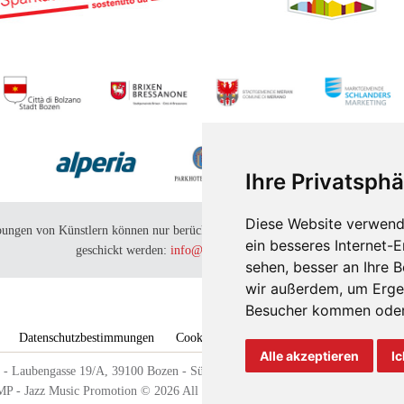
Ihre Privatsphä
Diese Website verwend
ungen von Künstlern
können nur berücksichtigt werden, wenn sie an folgende 
ein besseres Internet-
geschickt werden:
info@suedtiroljazzfestival.com
sehen, besser an Ihre 
wir außerdem, um Erge
Besucher kommen oder 
Datenschutzbestimmungen
Cookie policy
Cookie-Einstellungen
Alle akzeptieren
Ic
- Laubengasse 19/A, 39100 Bozen - Südtirol, Italien - +39 0471 98 23 24 -
in
MP - Jazz Music Promotion © 2026 All right reserved. MwSt.Nr IT024358402