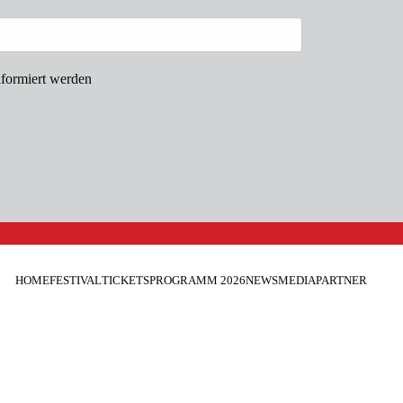
nformiert werden
HOME
FESTIVAL
TICKETS
PROGRAMM 2026
NEWS
MEDIA
PARTNER