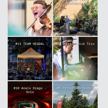
Beatdenker
#12 TEAM HEGDAL
#11 Håvard Wiik Trio
#10 Anaïs Drago -
#9 Pettersen/Hegdal
Solo