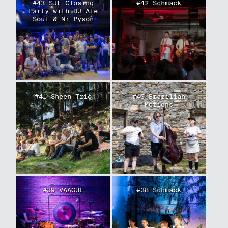
#43 SJF Closing
#42 Schmack
Party with DJ Ale
Soul & Mr Pyson
#41 Sheen Trio
#40 Brazilian
Motions
#39 VAAGUE
#38 Schmack