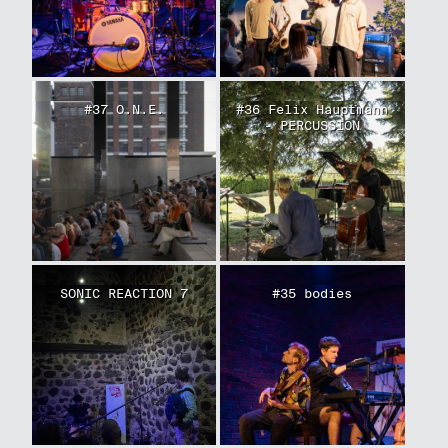
#37 O.N.E.
#36 Felix Hauptmann
- PERCUSSION
SONIC REACTION 7
#35 bodies