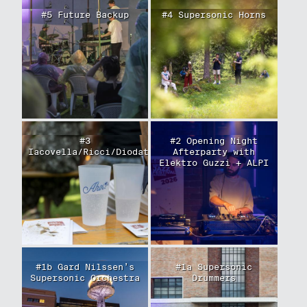
#5 Future Backup
#4 Supersonic Horns
#3
#2 Opening Night
Iacovella/Ricci/Diodati/Goller
Afterparty with
Elektro Guzzi + ALPI
#1b Gard Nilssen’s
#1a Supersonic
Supersonic Orchestra
Drummers