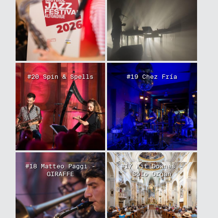
#20 Spin & Spells
#19 Chez Fría
#18 Matteo Paggi -
#17 Kit Downes -
GIRAFFE
Solo Organ