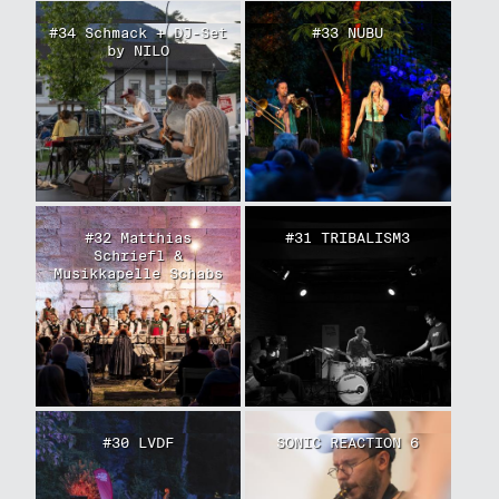
#34 Schmack + DJ-Set
#33 NUBU
by NILO
#32 Matthias
#31 TRIBALISM3
Schriefl &
Musikkapelle Schabs
#30 LVDF
SONIC REACTION 6