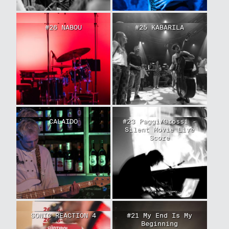
#26 NABOU
#25 KABARILA
CALAIDO
#23 Paggi/Grossi -
Silent Movie Live
Score
SONIC REACTION 4
#21 My End Is My
Beginning