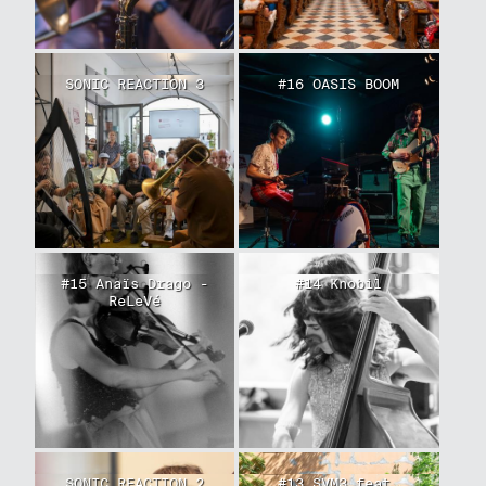
SONIC REACTION 3
#16 OASIS BOOM
#15 Anaïs Drago -
#14 Knobil
ReLeVé
SONIC REACTION 2
#13 SVM3 feat.