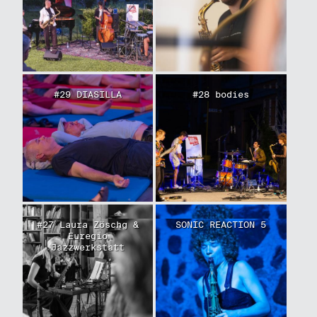
#29 DIASILLA
#28 bodies
#27 Laura Zöschg &
SONIC REACTION 5
Euregio
Jazzwerkstatt