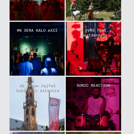
#8 SERA KALO eXII
#7 SVM3 feat.
Beatdenker
#6 Goran Kajfeš
SONIC REACTION
Subtropic Arkestra