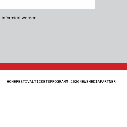
s informiert werden
HOME
FESTIVAL
TICKETS
PROGRAMM 2026
NEWS
MEDIA
PARTNER