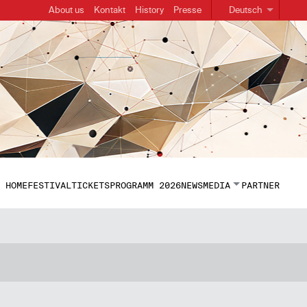
About us
Kontakt
History
Presse
Deutsch
HOME
FESTIVAL
TICKETS
PROGRAMM 2026
NEWS
MEDIA
PARTNER