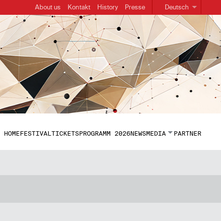
About us
Kontakt
History
Presse
Deutsch
HOME
FESTIVAL
TICKETS
PROGRAMM 2026
NEWS
MEDIA
PARTNER