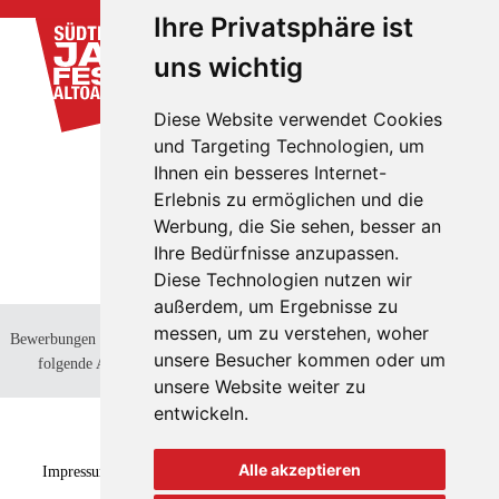
Ihre Privatsphäre ist
uns wichtig
Diese Website verwendet Cookies
und Targeting Technologien, um
Ihnen ein besseres Internet-
Erlebnis zu ermöglichen und die
Werbung, die Sie sehen, besser an
Ihre Bedürfnisse anzupassen.
Diese Technologien nutzen wir
außerdem, um Ergebnisse zu
messen, um zu verstehen, woher
Bewerbungen von Künstlern
können nur berücksichtigt werden, wenn sie an
unsere Besucher kommen oder um
folgende Adresse geschickt werden:
info@suedtiroljazzfestival.com
unsere Website weiter zu
entwickeln.
Alle akzeptieren
Impressum
Datenschutzbestimmungen
Cookie policy
Cookie-
Einstellungen
Transparenz