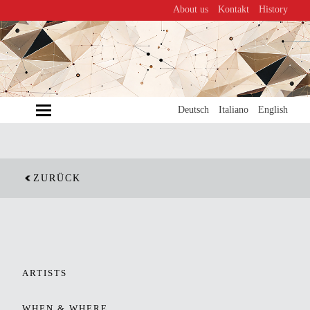
About us
Kontakt
History
MENU
Deutsch
Italiano
English
ZURÜCK
ARTISTS
WHEN & WHERE