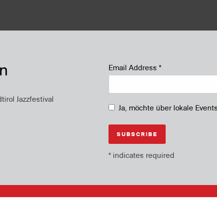
en
Email Address
*
rol Jazzfestival
Ja, möchte über lokale Event
*
indicates required