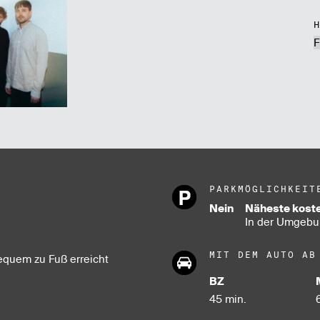
F
PARKMÖGLICHKEIT
Nein
Näheste koste
In der Umgebun
MIT DEM AUTO AB
equem zu Fuß erreicht
BZ
45 min.