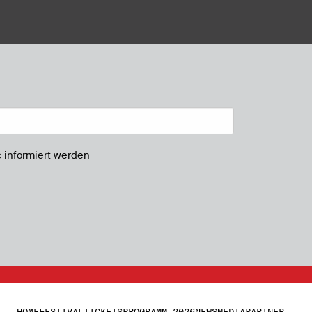
s informiert werden
HOME
FESTIVAL
TICKETS
PROGRAMM 2026
NEWS
MEDIA
PARTNER