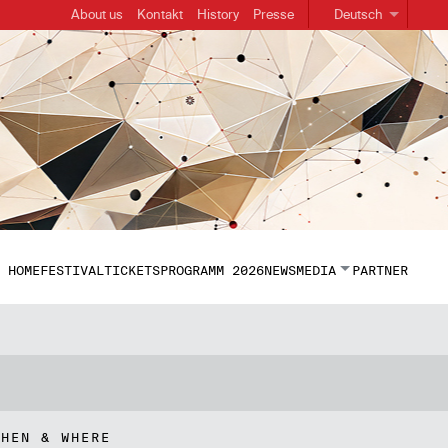
About us
Kontakt
History
Presse
Deutsch
HOME
FESTIVAL
TICKETS
PROGRAMM 2026
NEWS
MEDIA
PARTNER
WHEN & WHERE