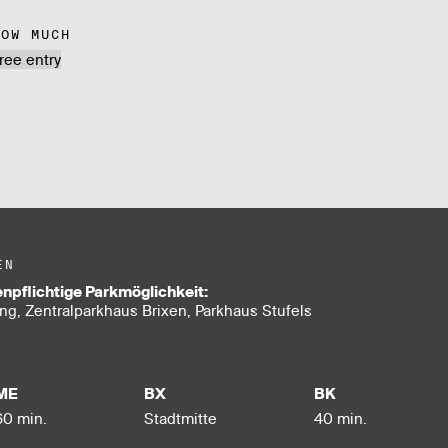
HOW MUCH
ree entry
EN
npflichtige Parkmöglichkeit:
g, Zentralparkhaus Brixen, Parkhaus Stufels
ME
BX
BK
60 min.
Stadt­mitte
40 min.