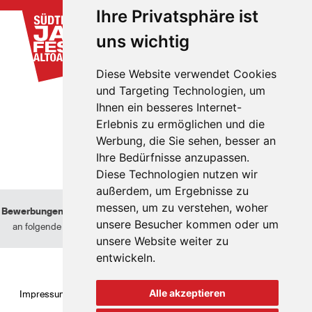
Ihre Privatsphäre ist
uns wichtig
Diese Website verwendet Cookies
und Targeting Technologien, um
Ihnen ein besseres Internet-
Erlebnis zu ermöglichen und die
Werbung, die Sie sehen, besser an
Ihre Bedürfnisse anzupassen.
Diese Technologien nutzen wir
außerdem, um Ergebnisse zu
messen, um zu verstehen, woher
Bewerbungen von Künstlern
können nur berücksichtigt werden, wenn sie
unsere Besucher kommen oder um
an folgende Adresse geschickt werden:
info@suedtiroljazzfestival.com
unsere Website weiter zu
entwickeln.
Alle akzeptieren
Impressum
Datenschutzbestimmungen
Cookie policy
Cookie-
Einstellungen
Transparenz