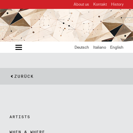
About us
Kontakt
History
MENU
Deutsch
Italiano
English
ZURÜCK
ARTISTS
WHEN & WHERE