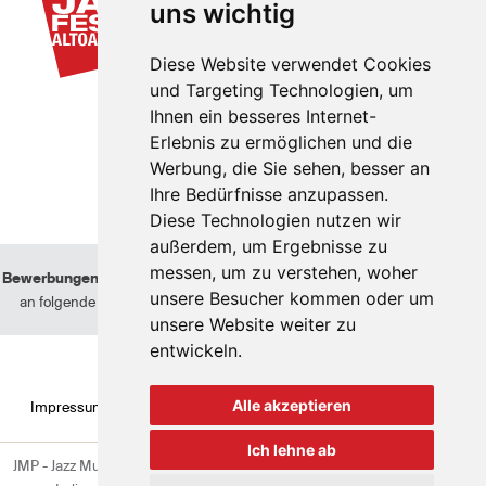
uns wichtig
Diese Website verwendet Cookies
und Targeting Technologien, um
Ihnen ein besseres Internet-
Erlebnis zu ermöglichen und die
Werbung, die Sie sehen, besser an
Ihre Bedürfnisse anzupassen.
Diese Technologien nutzen wir
außerdem, um Ergebnisse zu
messen, um zu verstehen, woher
Bewerbungen von Künstlern
können nur berücksichtigt werden, wenn sie
unsere Besucher kommen oder um
an folgende Adresse geschickt werden:
info@suedtiroljazzfestival.com
unsere Website weiter zu
entwickeln.
Alle akzeptieren
Impressum
Datenschutzbestimmungen
Cookie policy
Cookie-
Einstellungen
Transparenz
Ich lehne ab
JMP - Jazz Music Promotion - Laubengasse 19/A, 39100 Bozen - Südtirol,