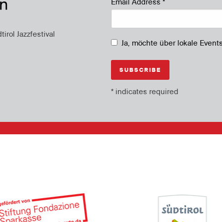
en
Email Address
*
rol Jazzfestival
Ja, möchte über lokale Event
*
indicates required