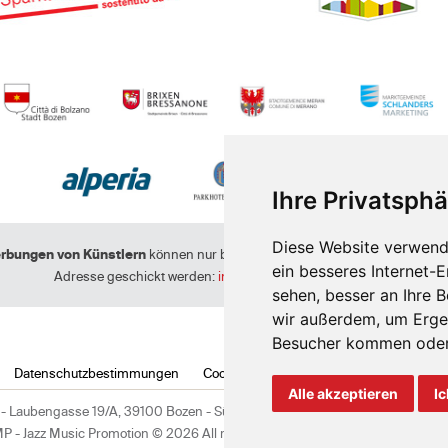
Ihre Privatsphä
Diese Website verwend
rbungen von Künstlern
können nur berücksichtigt werden, wenn sie an fo
ein besseres Internet-
Adresse geschickt werden:
info@suedtiroljazzfestival.com
sehen, besser an Ihre 
wir außerdem, um Erge
Besucher kommen oder 
Datenschutzbestimmungen
Cookie policy
Cookie-Einstellungen
Alle akzeptieren
Ic
- Laubengasse 19/A, 39100 Bozen - Südtirol, Italien - +39 0471 98 23 24 -
in
MP - Jazz Music Promotion © 2026 All right reserved. MwSt.Nr IT024358402