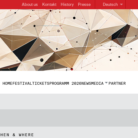
About us
Kontakt
History
Presse
Deutsch
HOME
FESTIVAL
TICKETS
PROGRAMM 2026
NEWS
MEDIA
PARTNER
WHEN & WHERE