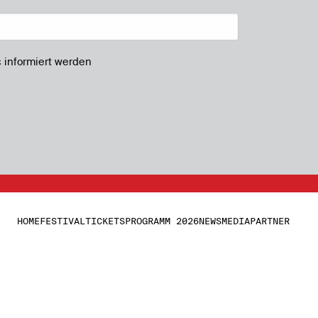
s informiert werden
HOME
FESTIVAL
TICKETS
PROGRAMM 2026
NEWS
MEDIA
PARTNER