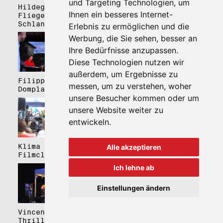
und Targeting Technologien, um
Hildegard Lernt
Hildegard Lernt
Ihnen ein besseres Internet-
Fliegen - Kulturhaus
Fliegen - Domplatz
Schlanders
Brixen
Erlebnis zu ermöglichen und die
Werbung, die Sie sehen, besser an
Ihre Bedürfnisse anzupassen.
Diese Technologien nutzen wir
außerdem, um Ergebnisse zu
Filippa Gojo 4tet -
Bartmes,
messen, um zu verstehen, woher
Domplatz Brixen
Thermenplatz Meran
unsere Besucher kommen oder um
unsere Website weiter zu
entwickeln.
Klima Kalima,
Klima Kalima,
Alle akzeptieren
Filmclub Bozen
Filmclub Bozen
Ich lehne ab
Einstellungen ändern
Vincent Peirani
Schmittmenge Meier
Thrill Box feat.