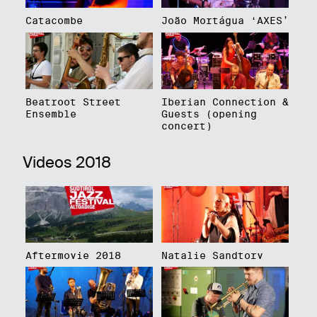
Catacombe
João Mortágua ‘AXES’
Beatroot Street
Iberian Connection &
Ensemble
Guests (opening
concert)
Videos 2018
Aftermovie 2018
Natalie Sandtorv