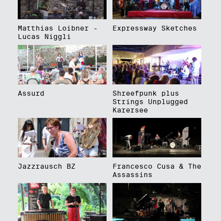
Matthias Loibner -
Expressway Sketches
Lucas Niggli
Assurd
Shreefpunk plus
Strings Unplugged
Karersee
Jazzrausch BZ
Francesco Cusa & The
Assassins